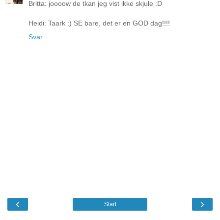
Britta: joooow de tkan jeg vist ikke skjule :D
Heidi: Taark :) SE bare, det er en GOD dag!!!!
Svar
‹
›
Start