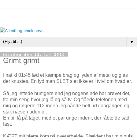
▼
torsdag den 22. juli 2010
Grimt grimt
I nat kl 01:45 lød et kæmpe brag og lyden af metal og glas
der knustes. En lyd man SLET slet ikke er i tvivl om hvad er.
Så jeg lettede hurtigere end jeg nogensinde har prøvet det,
fra min seng hvor jeg lå og så tv. Og flåede telefonen med
mig og ringede 112 inden jeg nåede helt ud i opgangen og
stak næsen udenfor.
En bil lå på taget, med et par unge indeni, der råbte de sad
fast.
KÆFT mit hjerte kom på overarbejde. Sjældent har min puls