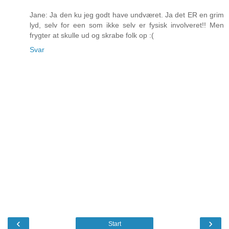
Jane: Ja den ku jeg godt have undværet. Ja det ER en grim
lyd, selv for een som ikke selv er fysisk involveret!! Men
frygter at skulle ud og skrabe folk op :(
Svar
‹
›
Start