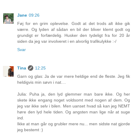
Jane
09:26
Føj for en grim oplevelse. Godt at det trods alt ikke gik
værre. Og lyden af sådan en bil der bliver klemt godt og
grundigt er forfærdelig. Husker den tydeligt fra for 20 år
siden da jeg var involveret i en alvorlig trafikulykke :-/
Svar
Tina
12:25
Garn og glas: Ja de var mere heldige end de fleste. Jeg fik
heldigvis min søvn i nat....
Julia: Puha ja, den lyd glemmer man bare ikke. Og her
skete ikke engang noget voldsomt med nogen af dem. Og
jeg var ikke selv i bilen. Men uanset hvad så kan jeg NEMT
høre den lyd hele tiden. Og angsten man lige når at suge
ind.
Ikke at man går og grubler mere nu... men sidste nat gjorde
jeg bestemt :)