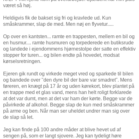
været så høj.
Heldigvis fik de bakset sig fri og kravlede ud. Kun
småskrammer, slap de med. Men nøj en flyvetur.....
Op over en kantsten... ramte en trappesten, mellem en bil og
en husmur.... ramte husmuren og torpederede en butiksrude
og landede i ejendommens hjørnestolpe der satte en effektiv
stopper for turen... og bilen endte på hovedet, modsat
kørselsretningen.
Ejeren gik rundt og virkede meget vred og sparkede til bilen
og bandede over "den dyre bil der bare var smadret". Mens
føreren, en knægt på 17 år og uden kørekort, blev plantet på
en trappe med et glas vand, mens han helt roligt forklarede
at det var dumt, men at det var ham der kørte. Begge var de
påvirkede af alkohol. Begge slap de kun med småskrammer
på arme og ben. Når man ser uheldet undrer man sig over
de slap så let.
Jeg kan finde på 100 andre måder at blive hevet ud af
sengen på, som er langt sjovere. Jeg kan tydeligt høre