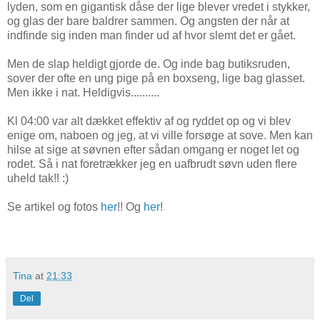
lyden, som en gigantisk dåse der lige blever vredet i stykker,
og glas der bare baldrer sammen. Og angsten der når at
indfinde sig inden man finder ud af hvor slemt det er gået.
Men de slap heldigt gjorde de. Og inde bag butiksruden,
sover der ofte en ung pige på en boxseng, lige bag glasset.
Men ikke i nat. Heldigvis..........
Kl 04:00 var alt dækket effektiv af og ryddet op og vi blev
enige om, naboen og jeg, at vi ville forsøge at sove. Men kan
hilse at sige at søvnen efter sådan omgang er noget let og
rodet. Så i nat foretrækker jeg en uafbrudt søvn uden flere
uheld tak!! :)
Se artikel og fotos
her
!! Og
her
!
Tina
at
21:33
Del