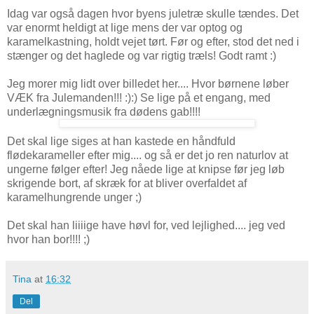
Idag var også dagen hvor byens juletræ skulle tændes. Det
var enormt heldigt at lige mens der var optog og
karamelkastning, holdt vejet tørt. Før og efter, stod det ned i
stænger og det haglede og var rigtig træls! Godt ramt :)
Jeg morer mig lidt over billedet her.... Hvor børnene løber
VÆK fra Julemanden!!! :):) Se lige på et engang, med
underlægningsmusik fra dødens gab!!!!
Det skal lige siges at han kastede en håndfuld
flødekarameller efter mig.... og så er det jo ren naturlov at
ungerne følger efter! Jeg nåede lige at knipse før jeg løb
skrigende bort, af skræk for at bliver overfaldet af
karamelhungrende unger ;)
Det skal han liiiige have høvl for, ved lejlighed.... jeg ved
hvor han bor!!!! ;)
Tina
at
16:32
Del