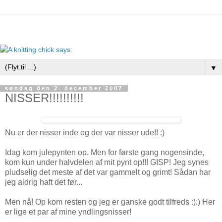
▼
søndag den 2. december 2007
NISSER!!!!!!!!!!
Nu er der nisser inde og der var nisser ude!! :)
Idag kom julepynten op. Men for første gang nogensinde,
kom kun under halvdelen af mit pynt op!!! GISP! Jeg synes
pludselig det meste af det var gammelt og grimt! Sådan har
jeg aldrig haft det før...
Men nå! Op kom resten og jeg er ganske godt tilfreds :):) Her
er lige et par af mine yndlingsnisser!